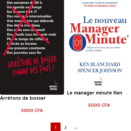
Le manager minute Ken
Arrêtons de bosser
Blanchard
comme des fous
5000
CFA
5000
CFA
1
2
→