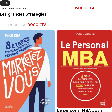
Réussir avec le mentoring :
-17%
15000
CFA
trouver un mentor, en
RUPTURE DE STOCK
devenir un
Les grandes Stratégies
militaires appliquées aux
10000
CFA
12000
CFA
affaires David J.Rogers
Le personal MBA Josh