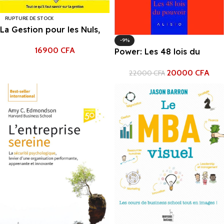
RUPTURE DE STOCK
La Gestion pour les Nuls,
grand format, 3e éd.
-9%
16900
CFA
Power: Les 48 lois du
pouvoir Robert Greene
20000
CFA
22000
CFA