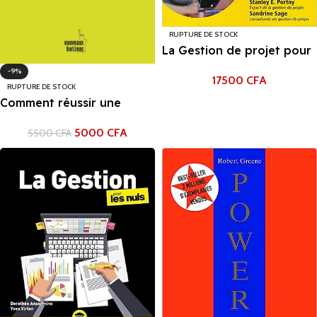
RUPTURE DE STOCK
La Gestion de projet pour
les Nuls, grand format
-9%
17500
CFA
RUPTURE DE STOCK
Comment réussir une
négociation: Nouvelle
5000
CFA
5500
CFA
édition suivie des
réponses aux questions
des lecteurs