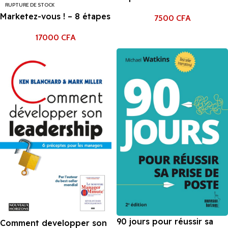
RUPTURE DE STOCK
Kaufman
Marketez-vous ! – 8 étapes
7500
CFA
pour développer votre
17000
CFA
personal branding Mike
Kim
90 jours pour réussir sa
Comment developper son