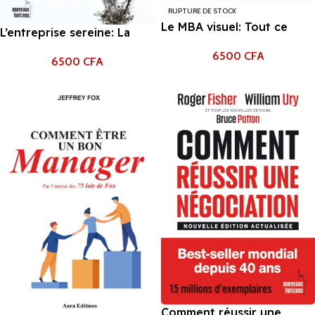
RUPTURE DE STOCK
Le MBA visuel: Tout ce
L’entreprise sereine: La
qu’une business school
sécurité psychologique
6500
CFA
vous enseigne en images
6500
CFA
Amy Edmonson
Jason Barron
Comment réussir une