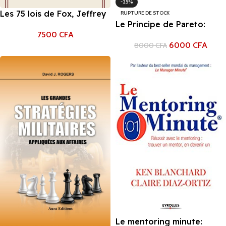
-25%
Les 75 lois de Fox, Jeffrey
RUPTURE DE STOCK
Le Principe de Pareto:
Fox
7500
CFA
Qu’est-ce que la règle des
6000
CFA
8000
CFA
80/20 : travailler peu,
s’inquiéter moins, s’amuser
et avoir du succès, Luca
Canizzaro
Le mentoring minute: