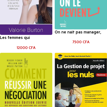
On ne naît pas manager,
on le devient: Best-seller
Les femmes qui
7500
CFA
du Wall Street Journal de
réussissent pensent
12000
CFA
Julie Zhuo
différemment Valorie
Burton