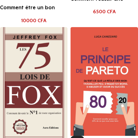
négociation: (Nouvelle
Comment être un bon
6500
CFA
édition revue et
manager, Jeffrey Fox
actualisée) Roger Fisher
10000
CFA
William Ury