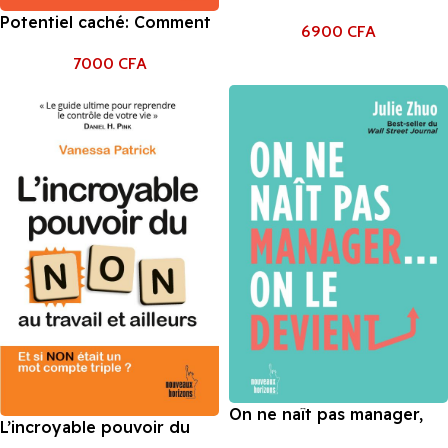
Quelques leçons
Potentiel caché: Comment
6900
CFA
intemporelles sur la
accomplir de grandes
richesse, la cupidité et le
7000
CFA
choses de Adam Grant
bonheur Morgan Housel
On ne naît pas manager,
L’incroyable pouvoir du
on le devient: Best-seller