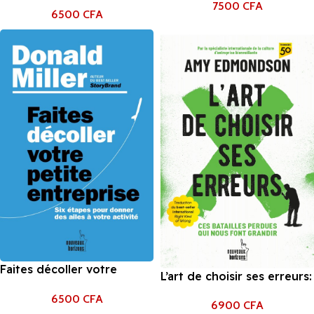
NON au travail et ailleurs :
7500
CFA
du Wall Street Journal de
6500
CFA
Et si NON était un « mot
Julie Zhuo
compte triple »? de
Vanessa Patrick
Faites décoller votre
L’art de choisir ses erreurs:
petite entreprise: Six
Ces batailles perdues qui
6500
CFA
étapes pour donner des
6900
CFA
nous font grandir de Amy