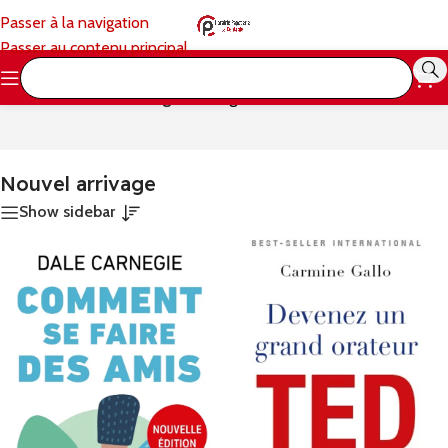
Passer à la navigation
Passer au contenu principal
Accueil
/
Nouvel arrivage
Affichage de 1–24 sur 30 résultats
Discounts up to -75%
Super Week Sale
Nouvel arrivage
Spring is the nicest season. It’s the one that shows up and
Show sidebar
shovels all the Winter snow off your driveway, tips its hat
at you, and strolls away. Then it wakes all the bears and
squirrels out of hibernation and fills up all the streams with
babbling water.