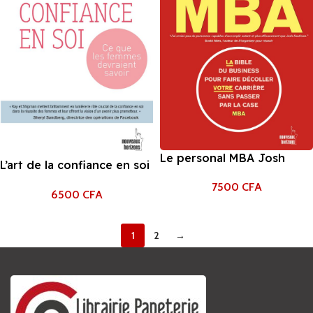
Le personal MBA Josh
L’art de la confiance en soi
Kaufman
Katty Kay
7500
CFA
6500
CFA
1
2
→