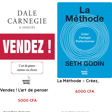
ailes à votre activité de
Edmondson
Donald Miller
La Méthode – Créez,
partagez, perfectionnez
Vendez ! L’art de penser
6000
CFA
de Seth Godin
comme vos clients de Dale
5000
CFA
Carnegie