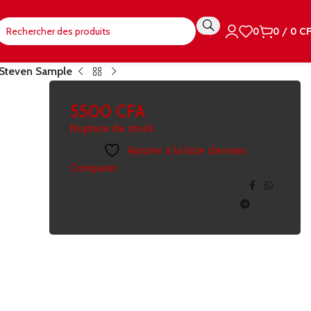
0
0
/
0
C
 Steven Sample
5500
CFA
Rupture de stock
Ajouter à la liste d’envies
Comparer
Ajouter à la liste de
Share:
souhaits