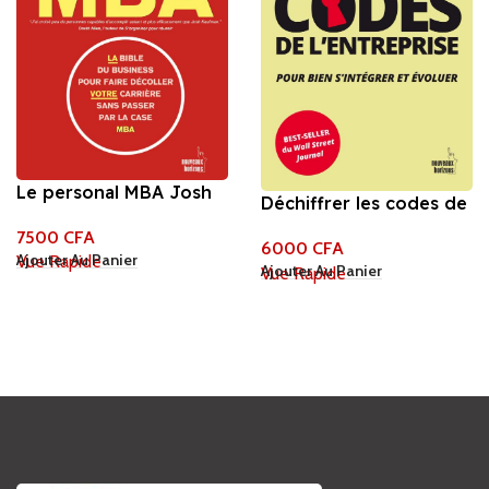
Le personal MBA Josh
Déchiffrer les codes de
Kaufman
l’entreprise Gorick Ng
7500
CFA
6000
CFA
Ajouter Au Panier
Vue Rapide
Ajouter Au Panier
Vue Rapide