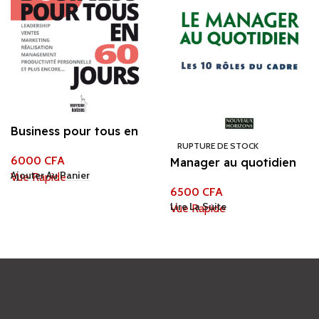
Business pour tous en
60 jours
RUPTURE DE STOCK
6000
CFA
Manager au quotidien
Ajouter Au Panier
Vue Rapide
6500
CFA
Lire La Suite
Vue Rapide