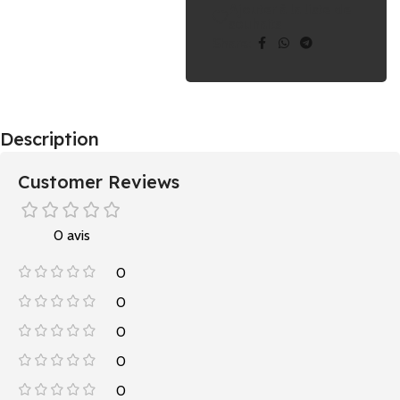
Ajouter à la liste de
souhaits
Share:
Description
Customer Reviews
0 avis
0
0
0
0
0