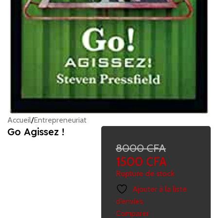
Accueil
/
Entrepreneuriat
Go Agissez !
8000
CFA
1500
CFA
Rupture de stock
Ajouter à la liste
d’envies
Comparer