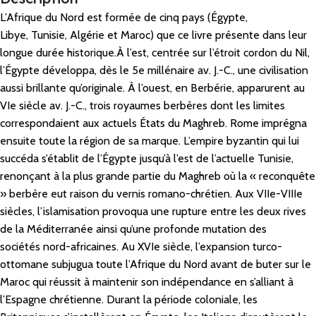
L’Afrique du Nord est formée de cinq pays (Égypte,
Libye, Tunisie, Algérie et Maroc) que ce livre présente dans leur
longue durée historique.À l’est, centrée sur l’étroit cordon du Nil,
l’Égypte développa, dès le 5e millénaire av. J.-C., une civilisation
aussi brillante qu’originale. À l’ouest, en Berbérie, apparurent au
VIe siècle av. J.-C., trois royaumes berbères dont les limites
correspondaient aux actuels États du Maghreb. Rome imprégna
ensuite toute la région de sa marque. L’empire byzantin qui lui
succéda s’établit de l’Égypte jusqu’à l’est de l’actuelle Tunisie,
renonçant à la plus grande partie du Maghreb où la « reconquête
» berbère eut raison du vernis romano-chrétien. Aux VIIe-VIIIe
siècles, l’islamisation provoqua une rupture entre les deux rives
de la Méditerranée ainsi qu’une profonde mutation des
sociétés nord-africaines. Au XVIe siècle, l’expansion turco-
ottomane subjugua toute l’Afrique du Nord avant de buter sur le
Maroc qui réussit à maintenir son indépendance en s’alliant à
l’Espagne chrétienne. Durant la période coloniale, les