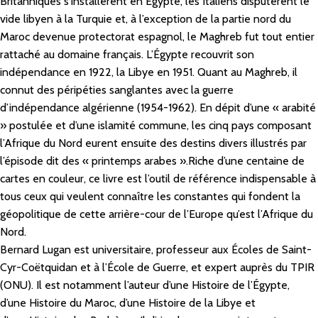
Britanniques s’installèrent en Égypte, les Italiens disputèrent le
vide libyen à la Turquie et, à l’exception de la partie nord du
Maroc devenue protectorat espagnol, le Maghreb fut tout entier
rattaché au domaine français. L’Égypte recouvrit son
indépendance en 1922, la Libye en 1951. Quant au Maghreb, il
connut des péripéties sanglantes avec la guerre
d’indépendance algérienne (1954-1962). En dépit d’une « arabité
» postulée et d’une islamité commune, les cinq pays composant
l’Afrique du Nord eurent ensuite des destins divers illustrés par
l’épisode dit des « printemps arabes ».Riche d’une centaine de
cartes en couleur, ce livre est l’outil de référence indispensable à
tous ceux qui veulent connaître les constantes qui fondent la
géopolitique de cette arrière-cour de l’Europe qu’est l’Afrique du
Nord.
Bernard Lugan
est universitaire, professeur aux Écoles de Saint-
Cyr-Coëtquidan et à l’École de Guerre, et expert auprès du TPIR
(ONU). Il est notamment l’auteur d’une
Histoire de l’Égypte
,
d’une
Histoire du Maroc
, d’une
Histoire de la Libye
et