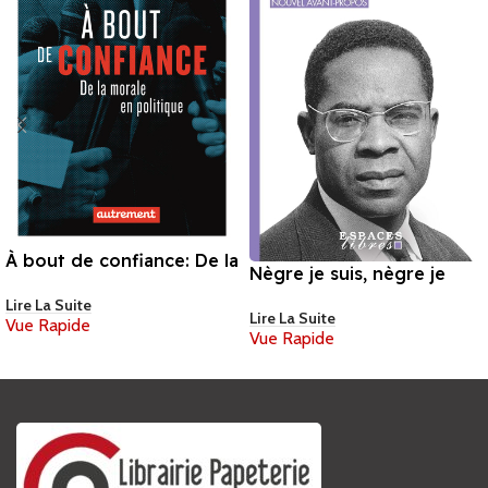
À bout de confiance: De la
Nègre je suis, nègre je
morale en politique de
resterai de Aimé Césaire
Lire La Suite
Corinne Lepage
Lire La Suite
Vue Rapide
Vue Rapide